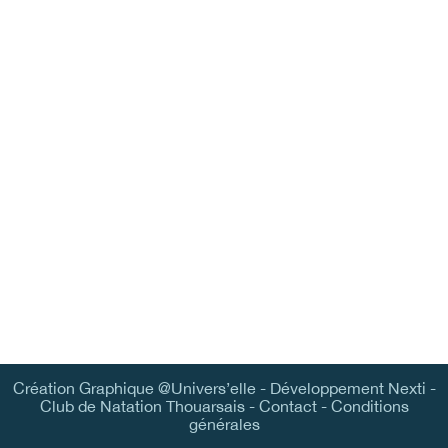
Création Graphique
@Univers’elle
-
Développement Nexti
-
Club de Natation Thouarsais -
Contact
-
Conditions
générales